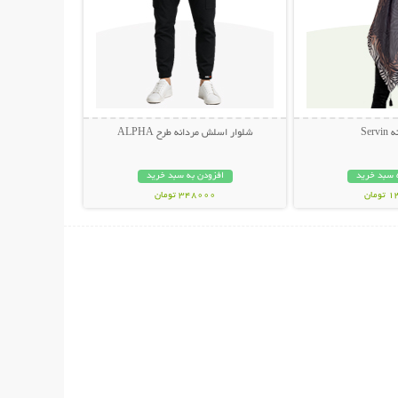
Ser
شلوار اسلش مردانه طرح ALPHA
 سبد خرید
افزودن به سبد خرید
مان
348000 تومان