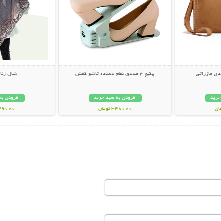
ی مازراتی
پکیج 3 عددی نظم دهنده تاشو کفش
شال زنانه vin
خرید
افزودن به سبد خرید
افزودن به
348000 تومان
139000 تو