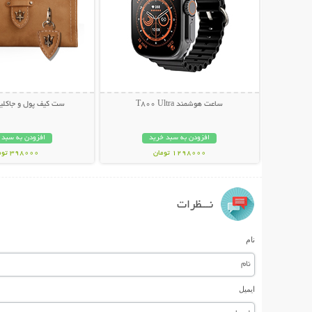
ساعت هوشمند T800 Ultra
ست کیف پول و جاکلید
افزودن به سبد خرید
افزودن به سبد 
1298000 تومان
398000 تومان
نـــظرات
نام
ایمیل