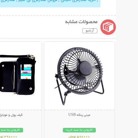
محصولات مشابه
آرشیو
نمایش توضیحات بیشتر
نمایش توضیحات 
مینی پنکه USB
کیف پول و موبایل 
افزودن به سبد خرید
افزودن به سبد 
598000 تومان
398000 تومان