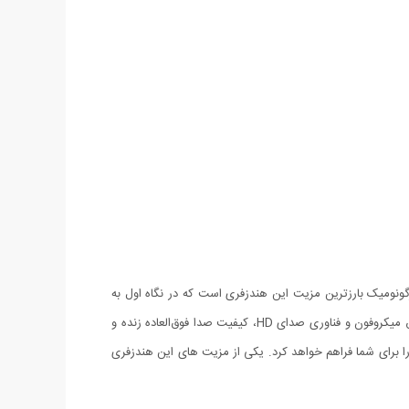
 کنار آن گذشت. طراحی زیبا و ارگونومیک بارزترین مزیت این هندزفری است که در نگاه اول به
چشم می آید. با قرارگیری راحت و سبک هندزفری در گوش ، هدست HM1000 خلبانی نویز و صدای باد در مکالمات حذف خواهد شد. با تعبیه دقیق میکروفون و فناوری صدای HD، کیفیت صدا فوق‌العاده زنده و
ای مدیریت تماس و موسیقی می باشد و امکان 6 ساعت مکالمه و 4 ساعت پخش موسیقی را برای شما فراهم خواهد کرد. یکی از مزیت های این هندزفری