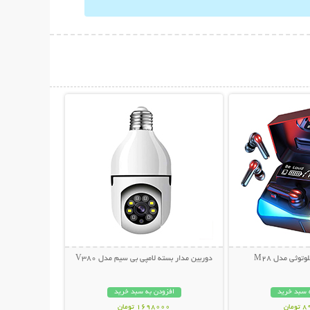
حات بیشتر
نمایش توضیحات بیشتر
توثی مدل M28
دوربین مدار بسته لامپی بی سیم مدل V380
 سبد خرید
افزودن به سبد خرید
مان
1698000 تومان