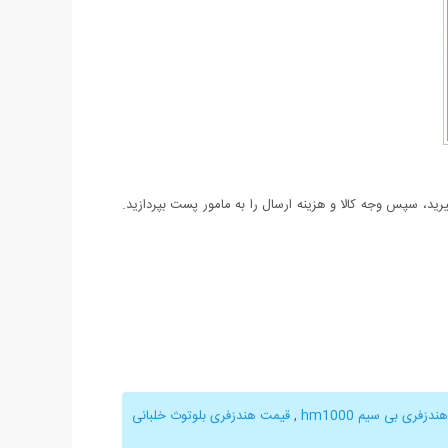
د، سپس وجه کالا و هزینه ارسال را به مامور پست بپردازید.
هندزفری بی سیم hm1000
,
قیمت هندزفری بلوتوث خلبانی