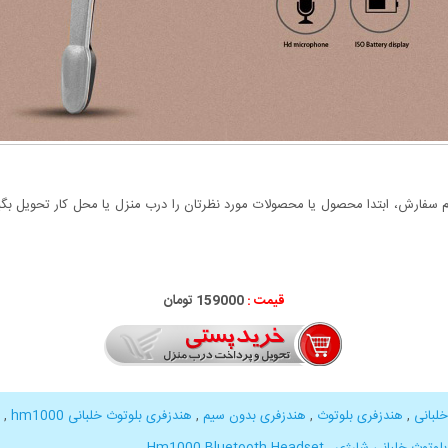
سفارش، ابتدا محصول یا محصولات مورد نظرتان را درب منزل یا محل کار تحویل بگیری
قیمت :
159000 تومان
لبانی
,
هندزفری بلوتوث
,
هندزفری بدون سیم
,
هندزفری بلوتوث خلبانی hm1000
,
لوتوث خلبانی شارژی
,
Hm1000 Bluetooth Headset
,