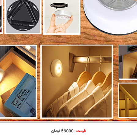
قیمت :
59000 تومان