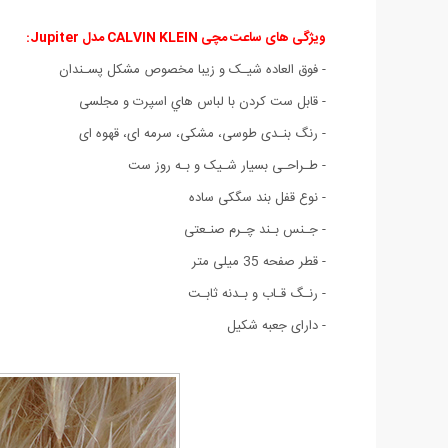
ویژگی های ساعت مچی CALVIN KLEIN مدل Jupiter:
- فوق العاده شیـک و زیبا مخصوص مشکل پسـندان
- قابل ست كردن با لباس هاي اسپرت و مجلسی
- رنگ بنـدی طوسی
، مشکی
، سرمه ای
، قهوه ای
- طـراحـی بسیار شـیک و بـه روز ست
- نوع قفل بند سگکی ساده
- جـنس بـند چـرم صنـعتی
- قطر صفحه 35 میلی متر
- رنـگ قـاب و بـدنه ثابـت
- دارای جعبه شکیل