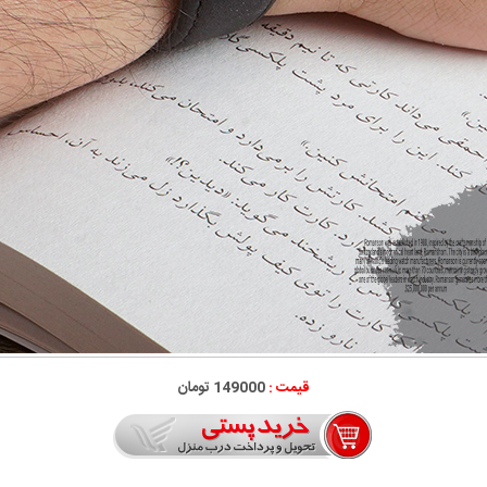
قیمت :
149000 تومان