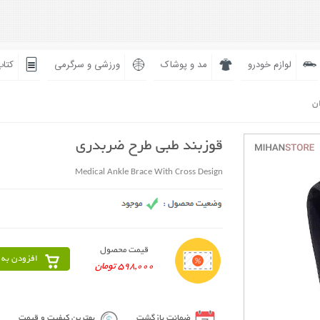
لوازم خودرو
مد و پوشاک
ورزشی و سرگرمی
کتاب
ان
قوزبند طبی طرح ضربدری
Medical Ankle Brace With Cross Design
قیمت محصول
افزودن به 
598,000 تومان
ضمانت بازگشت
بهترین کیفیت و قیمت